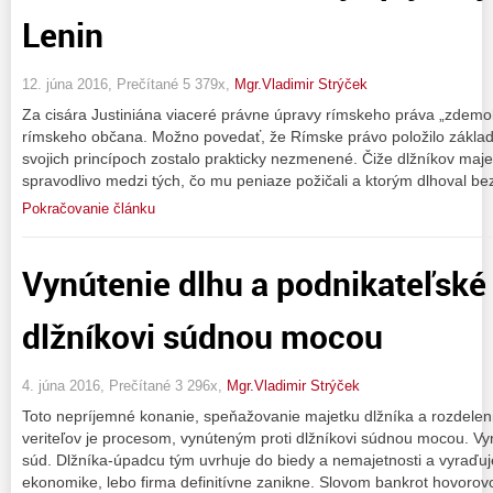
Lenin
12. júna 2016, Prečítané 5 379x,
Mgr.Vladimir Strýček
Za cisára Justiniána viaceré právne úpravy rímskeho práva „zdemokra
rímskeho občana. Možno povedať, že Rímske právo položilo základ
svojich princípoch zostalo prakticky nezmenené. Čiže dlžníkov majet
spravodlivo medzi tých, čo mu peniaze požičali a ktorým dlhoval be
Pokračovanie článku
Vynútenie dlhu a podnikateľské r
dlžníkovi súdnou mocou
4. júna 2016, Prečítané 3 296x,
Mgr.Vladimir Strýček
Toto nepríjemné konanie, speňažovanie majetku dlžníka a rozdeleni
veriteľov je procesom, vynúteným proti dlžníkovi súdnou mocou. Vyn
súd. Dlžníka-úpadcu tým uvrhuje do biedy a nemajetnosti a vyraďuje
ekonomike, lebo firma definitívne zanikne. Slovom bankrot hovoro