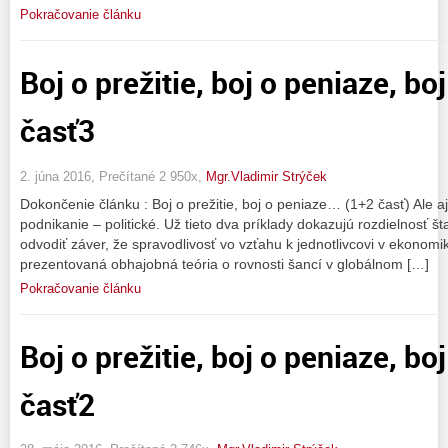
Pokračovanie článku
Boj o prežitie, boj o peniaze, bo
časť3
2. júna 2016, Prečítané 2 950x,
Mgr.Vladimir Strýček
Dokončenie článku : Boj o prežitie, boj o peniaze… (1+2 časť) Ale aj
podnikanie – politické. Už tieto dva príklady dokazujú rozdielnosť
odvodiť záver, že spravodlivosť vo vzťahu k jednotlivcovi v ekonomi
prezentovaná obhajobná teória o rovnosti šancí v globálnom […]
Pokračovanie článku
Boj o prežitie, boj o peniaze, bo
časť2