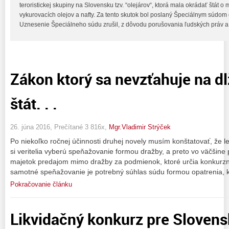
teroristickej skupiny na Slovensku tzv. “olejárov“, ktorá mala okrádať štát o
vykurovacích olejov a nafty. Za tento skutok bol poslaný Špeciálnym súdom
Uznesenie Špeciálneho súdu zrušil, z dôvodu porušovania ľudských práv a
Zákon ktorý sa nevzťahuje na dl
štát. . .
26. júna 2016, Prečítané 3 816x,
Mgr.Vladimir Strýček
Po niekoľko ročnej účinnosti druhej novely musím konštatovať, že l
si veritelia vyberú speňažovanie formou dražby, a preto vo väčšin
majetok predajom mimo dražby za podmienok, ktoré určia konkurzní
samotné speňažovanie je potrebný súhlas súdu formou opatrenia, k
Pokračovanie článku
Likvidačný konkurz pre Sloven