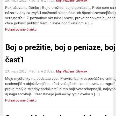
28. mája 2016, Prečítané 2 746x,
Mgr.Vladimir Strýček
Pokračovanie článku : Boj o prežitie, boj o peniaze… Preto som sa 
názorov aby sa zvýšili možnosti akceptácie ich špecializovanejších 
verejnosťou. Z poznatkov aktuálnej praxe, praxe podnikateľa, jedné
chce pokúsiť priblížiť Vám, hlavne podnikateľom a […]
Pokračovanie článku
Boj o prežitie, boj o peniaze, bo
časť1
23. mája 2016, Prečítané 2 832x,
Mgr.Vladimir Strýček
Moje myšlienky na podstatu veci. Právnici bankrot poväčšine vnímaj
ucelenejší a objektívnejší pohľad, zužujúc ho len do sveta paragra
práve malý a stredný podnikateľ je ten najživotaschopnejší, najvyna
aj najpracovitejší. Predstavuje jedinečný typ človeka s […]
Pokračovanie článku