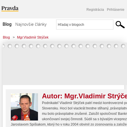
Registrácia
Prihlásenie
Blog
Najnovšie články
Najčítanejšie články
Blog
>
Mgr.Vladimír Strýček
Najkomentovanejšie články
Zoznam blogov
Komerčné blogy
Autor:
Mgr.Vladimir Strýč
Podnikateľ Vladimír Strýček patrí medzi kontroverzné 
Slovensku. Hoci bol viackrát trestne stíhaný, právoplat
mu bolo právoplatne zrušené. Založil spoločnosť Bankr
ukončovaní svojej činnosti. Súdil sa s bývalým vicepre
Jaroslavom Spišiakom, ktorý ho v roku 2004 obvinil zo zosnovania a založe