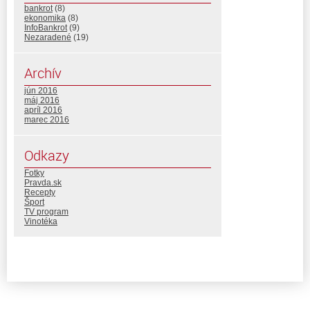
bankrot
(8)
ekonomika
(8)
InfoBankrot
(9)
Nezaradené
(19)
Archív
jún 2016
máj 2016
apríl 2016
marec 2016
Odkazy
Fotky
Pravda.sk
Recepty
Šport
TV program
Vinotéka