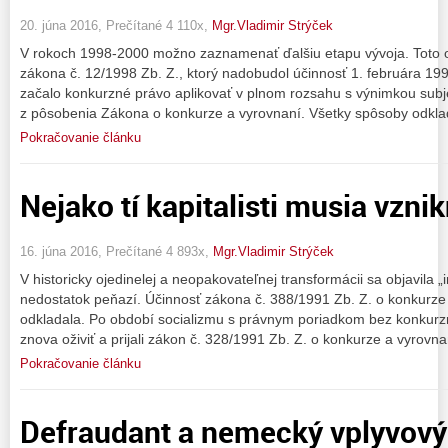
20. júna 2016, Prečítané 4 110x,
Mgr.Vladimir Strýček
V rokoch 1998-2000 možno zaznamenať ďalšiu etapu vývoja. Toto o
zákona č. 12/1998 Zb. Z., ktorý nadobudol účinnosť 1. februára 19
začalo konkurzné právo aplikovať v plnom rozsahu s výnimkou subjekt
z pôsobenia Zákona o konkurze a vyrovnaní. Všetky spôsoby odkla
Pokračovanie článku
Nejako tí kapitalisti musia vznik
16. júna 2016, Prečítané 4 893x,
Mgr.Vladimir Strýček
V historicky ojedinelej a neopakovateľnej transformácii sa objavila „
nedostatok peňazí. Účinnosť zákona č. 388/1991 Zb. Z. o konkurze
odkladala. Po období socializmu s právnym poriadkom bez konkurz
znova oživiť a prijali zákon č. 328/1991 Zb. Z. o konkurze a vyrovna
Pokračovanie článku
Defraudant a nemecký vplyvový 