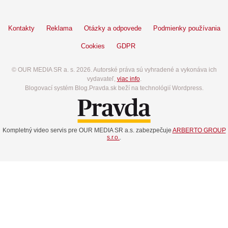
Kontakty
Reklama
Otázky a odpovede
Podmienky používania
Cookies
GDPR
© OUR MEDIA SR a. s. 2026. Autorské práva sú vyhradené a vykonáva ich
vydavateľ,
viac info
.
Blogovací systém Blog.Pravda.sk beží na technológií Wordpress.
Kompletný video servis pre OUR MEDIA SR a.s. zabezpečuje
ARBERTO GROUP
s.r.o.
.