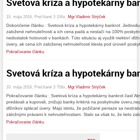
Svetová kríza a hypotekárny ban
15. mája 2016, Prečítané 3 156x,
Mgr.Vladimir Strýček
Dokončenie článku : Svetová kríza a hypotekárny bankrot. Jedno
založené nehnuteľnosti a ich cena padá a nestačí na 100% poskytnu
nedostatok hotovosti v bankách. Túto situáciu aj využili niektorí dlž
úvery, ak cena ich založenej nehnuteľnosti klesla pod úroveň posky
Pokračovanie článku
Svetová kríza a hypotekárny ban
10. mája 2016, Prečítané 3 758x,
Mgr.Vladimir Strýček
Pokračovanie článku : Svetová kríza a hypotekárny bankrot časť Ab
predávali a kupovali, znižujú banky kritériá na poskytnutie úveru,n
dlžníkov splácať úvery. Majú istotu, že požičané peniaze sa nestrati
záložnými právami k nehnuteľnostiam. Stalo sa však to, že tieto za
Pokračovanie článku