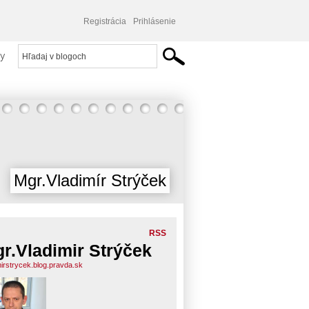
Registrácia
Prihlásenie
y
Mgr.Vladimír Strýček
RSS
r.Vladimir Strýček
mirstrycek.blog.pravda.sk