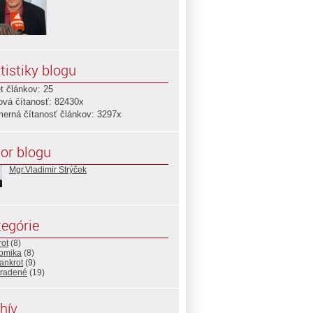
tistiky blogu
t článkov: 25
ová čítanosť: 82430x
merná čítanosť článkov: 3297x
or blogu
Mgr.Vladimir Strýček
egórie
rot
(8)
omika
(8)
ankrot
(9)
radené
(19)
hív