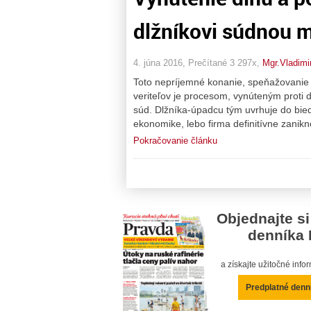
dlžníkovi súdnou 
4. júna 2016, Prečítané 3 297x,
Mgr.Vladimi
Toto nepríjemné konanie, speňažovanie m
veriteľov je procesom, vynúteným proti 
súd. Dlžníka-úpadcu tým uvrhuje do bied
ekonomike, lebo firma definitívne zani
Pokračovanie článku
Objednajte si
denníka 
a získajte užitočné inf
Predplatné denn