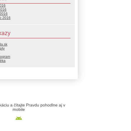
2016
2016
 2016
c 2016
kazy
da.sk
pty
rogram
téka
likáciu a čítajte Pravdu pohodlne aj v
mobile