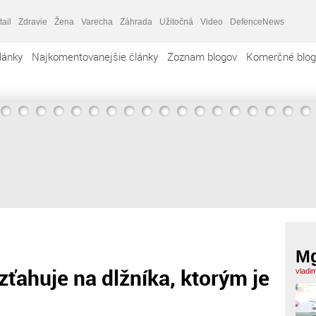
tail
Zdravie
Žena
Varecha
Záhrada
Užitočná
Video
DefenceNews
lánky
Najkomentovanejšie články
Zoznam blogov
Komerčné blog
Mg
zťahuje na dlžníka, ktorým je
vladi