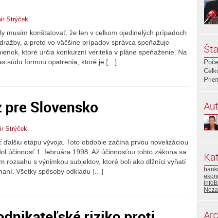
ir Strýček
ely musím konštatovať, že len v celkom ojedinelých prípadoch
 dražby, a preto vo väčšine prípadov správca speňažuje
Šta
nok, ktoré určia konkurzní veritelia v pláne speňaženie. Na
s súdu formou opatrenia, ktoré je […]
Poče
Celk
Prie
z pre Slovensko
Aut
ir Strýček
alšiu etapu vývoja. Toto obdobie začína prvou novelizáciou
ol účinnosť 1. februára 1998. Až účinnosťou tohto zákona sa
Kat
 rozsahu s výnimkou subjektov, ktoré boli ako dlžníci vyňatí
bank
naní. Všetky spôsoby odkladu […]
ekon
InfoB
Neza
dnikateľské riziko proti
Arc