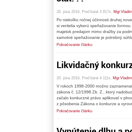
26. júna 2016, Prečítané 3 817x,
Mgr.Vladim
Po niekoľko ročnej účinnosti druhej nov
si veritelia vyberú speňažovanie formou
majetok predajom mimo dražby za podmie
samotné speňažovanie je potrebný súhla
Pokračovanie článku
Likvidačný konkur
20. júna 2016, Prečítané 4 111x,
Mgr.Vladim
V rokoch 1998-2000 možno zaznamenať ď
zákona č. 12/1998 Zb. Z., ktorý nadobud
začalo konkurzné právo aplikovať v plnom
z pôsobenia Zákona o konkurze a vyrov
Pokračovanie článku
Vynútenie dlhu a po