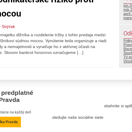
jún 
mocou
máj 
apríl
mare
r Strýček
Od
ajetku dlžníka a rozdelenie tržby z tohto predaja medzi
dlžníkovi súdnou mocou. Vynútenie teda organizuje a riadi
Fotky
Prav
y a nemajetnosti a vyraďuje ho z aktívnej účasti na
Rece
kne. Slovom bankrot hovorovo označujeme […]
Šport
TV p
Vino
 predplatné
Pravda
stiahnite si ap
ormácie na každý deň
sledujte naše sociálne siete
íka Pravda